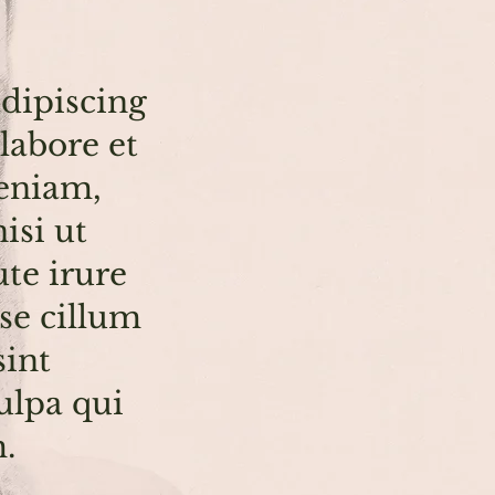
dipiscing
labore et
eniam,
isi ut
te irure
sse cillum
sint
ulpa qui
.