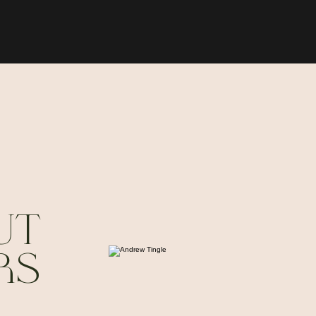
UT
RS