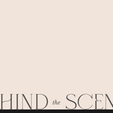
HIND
SCE
the