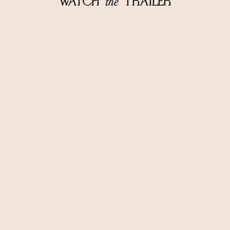
WATC
H
t
he
TRAILER