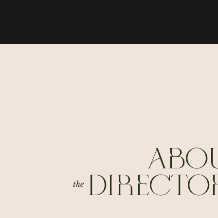
ABO
DIRECTO
the