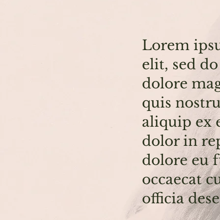
Lorem ipsu
elit, sed d
dolore mag
quis nostru
aliquip ex
dolor in re
dolore eu f
occaecat cu
officia des